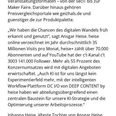
Veranstaltungsformaten – von der secIT bis zur
Maker Faire. Darüber hinaus gehören
Preisvergleichsportale wie geizhals.de und
guenstiger.de zur Produktpalette.
„Wir haben die Chancen des digitalen Wandels früh
erkannt und genutzt“, sagt Ansgar Heise. heise
online verzeichnet im Jahr durchschnittlich 35
Millionen Visits pro Monat, heise+ zählt über 70.000
Abonnenten und auf YouTube hat der c’t-Kanal c’t
3003 141.000 Follower. Mehr als 55 Prozent des
Konzernumsatzes wird mit digitalen Angeboten
erwirtschaftet. „Auch KI ist für uns längst kein
Experimentierfeld mehr, mit der intelligenten
Workflow-Plattform DC I/O von DEEP CONTENT by
heise haben wir abteilungsübergreifend einen
zentralen Baustein für unsere KI-Strategie und die
Optimierung unserer Arbeitsprozesse.“
Johanna Heise, älteste Tochter von Ansgar Heise,