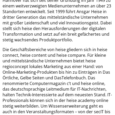
Hannover hat sich seit seiner Gründung im Jahr 1949 zu
einem weitverzweigten Medienunternehmen an über 23
Standorten entwickelt. Seit 1999 führt Ansgar Heise in
dritter Generation das mittelständische Unternehmen
mit großer Leidenschaft und viel Innovationsgeist. Dabei
stellt sich heise den Herausforderungen der digitalen
Transformation und setzt auf ein breit gefächertes und
stetig wachsendes Produktportfolio.
Die Geschäftsbereiche von heise gliedern sich in heise
connect, heise content und heise compare. Für kleine
und mittelständische Unternehmen bietet heise
regioconcept lokales Marketing aus einer Hand: von
Online-Marketing-Produkten bis hin zu Einträgen in Das
Örtliche, Gelbe Seiten und DasTelefonbuch. Das
renommierte Computermagazin c’t und heise online,
das deutschsprachige Leitmedium für IT-Nachrichten,
halten Technik-Interessierte auf dem neuesten Stand. IT-
Professionals können sich in der heise academy online
stetig weiterbilden. Um Wissenserweiterung geht es
auch in den Veranstaltungsformaten – von der secIT bis