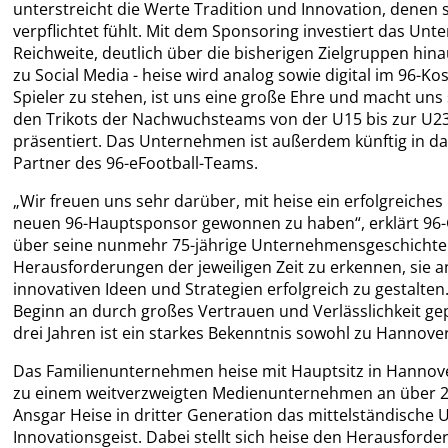
unterstreicht die Werte Tradition und Innovation, dene
verpflichtet fühlt. Mit dem Sponsoring investiert das U
Reichweite, deutlich über die bisherigen Zielgruppen hi
zu Social Media - heise wird analog sowie digital im 96-Ko
Spieler zu stehen, ist uns eine große Ehre und macht uns 
den Trikots der Nachwuchsteams von der U15 bis zur U23
präsentiert. Das Unternehmen ist außerdem künftig in da
Partner des 96-eFootball-Teams.
„Wir freuen uns sehr darüber, mit heise ein erfolgreich
neuen 96-Hauptsponsor gewonnen zu haben“, erklärt 96-Ge
über seine nunmehr 75-jährige Unternehmensgeschichte h
Herausforderungen der jeweiligen Zeit zu erkennen, sie
innovativen Ideen und Strategien erfolgreich zu gestal
Beginn an durch großes Vertrauen und Verlässlichkeit gep
drei Jahren ist ein starkes Bekenntnis sowohl zu Hannove
Das Familienunternehmen heise mit Hauptsitz in Hannover
zu einem weitverzweigten Medienunternehmen an über 23 
Ansgar Heise in dritter Generation das mittelständische
Innovationsgeist. Dabei stellt sich heise den Herausford