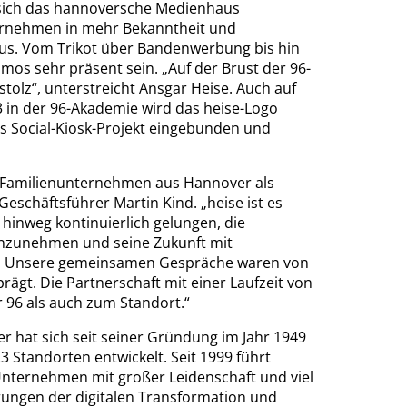
n sich das hannoversche Medienhaus
nternehmen in mehr Bekanntheit und
naus. Vom Trikot über Bandenwerbung bis hin
smos sehr präsent sein. „Auf der Brust der 96-
stolz“, unterstreicht Ansgar Heise. Auch auf
 in der 96-Akademie wird das heise-Logo
s Social-Kiosk-Projekt eingebunden und
es Familienunternehmen aus Hannover als
schäftsführer Martin Kind. „heise ist es
inweg kontinuierlich gelungen, die
 anzunehmen und seine Zukunft mit
ten. Unsere gemeinsamen Gespräche waren von
rägt. Die Partnerschaft mit einer Laufzeit von
r 96 als auch zum Standort.“
 hat sich seit seiner Gründung im Jahr 1949
Standorten entwickelt. Seit 1999 führt
 Unternehmen mit großer Leidenschaft und viel
erungen der digitalen Transformation und