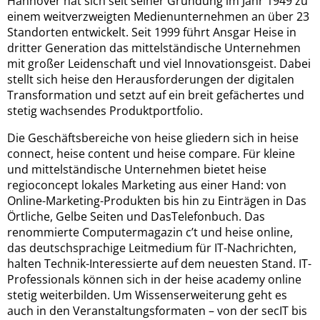
Hannover hat sich seit seiner Gründung im Jahr 1949 zu
einem weitverzweigten Medienunternehmen an über 23
Standorten entwickelt. Seit 1999 führt Ansgar Heise in
dritter Generation das mittelständische Unternehmen
mit großer Leidenschaft und viel Innovationsgeist. Dabei
stellt sich heise den Herausforderungen der digitalen
Transformation und setzt auf ein breit gefächertes und
stetig wachsendes Produktportfolio.
Die Geschäftsbereiche von heise gliedern sich in heise
connect, heise content und heise compare. Für kleine
und mittelständische Unternehmen bietet heise
regioconcept lokales Marketing aus einer Hand: von
Online-Marketing-Produkten bis hin zu Einträgen in Das
Örtliche, Gelbe Seiten und DasTelefonbuch. Das
renommierte Computermagazin c’t und heise online,
das deutschsprachige Leitmedium für IT-Nachrichten,
halten Technik-Interessierte auf dem neuesten Stand. IT-
Professionals können sich in der heise academy online
stetig weiterbilden. Um Wissenserweiterung geht es
auch in den Veranstaltungsformaten – von der secIT bis