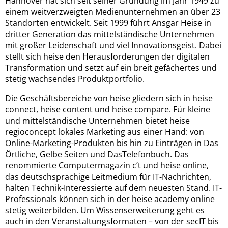
Hannover hat sich seit seiner Gründung im Jahr 1949 zu
einem weitverzweigten Medienunternehmen an über 23
Standorten entwickelt. Seit 1999 führt Ansgar Heise in
dritter Generation das mittelständische Unternehmen
mit großer Leidenschaft und viel Innovationsgeist. Dabei
stellt sich heise den Herausforderungen der digitalen
Transformation und setzt auf ein breit gefächertes und
stetig wachsendes Produktportfolio.
Die Geschäftsbereiche von heise gliedern sich in heise
connect, heise content und heise compare. Für kleine
und mittelständische Unternehmen bietet heise
regioconcept lokales Marketing aus einer Hand: von
Online-Marketing-Produkten bis hin zu Einträgen in Das
Örtliche, Gelbe Seiten und DasTelefonbuch. Das
renommierte Computermagazin c’t und heise online,
das deutschsprachige Leitmedium für IT-Nachrichten,
halten Technik-Interessierte auf dem neuesten Stand. IT-
Professionals können sich in der heise academy online
stetig weiterbilden. Um Wissenserweiterung geht es
auch in den Veranstaltungsformaten – von der secIT bis